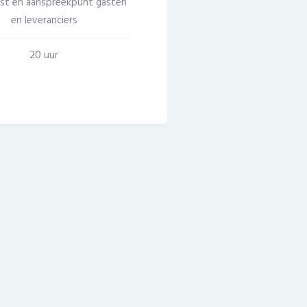
st en aanspreekpunt gasten
en leveranciers
20 uur