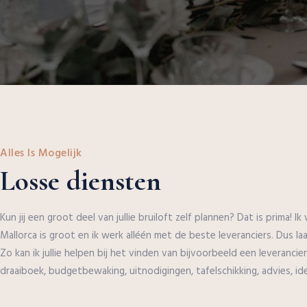
Alles Is Mogelijk
Losse diensten
Kun jij een groot deel van jullie bruiloft zelf plannen? Dat is prima! 
Mallorca is groot en ik werk alléén met de beste leveranciers. Dus la
Zo kan ik jullie helpen bij het vinden van bijvoorbeeld een leverancier
draaiboek, budgetbewaking, uitnodigingen, tafelschikking, advies, i