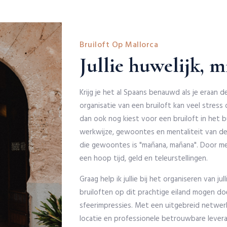
Bruiloft Op Mallorca
Jullie huwelijk, m
Krijg je het al Spaans benauwd als je eraan 
organisatie van een bruiloft kan veel stress o
dan ook nog kiest voor een bruiloft in het bu
werkwijze, gewoontes en mentaliteit van de
die gewoontes is "mañana, mañana". Door me
een hoop tijd, geld en teleurstellingen.
Graag help ik jullie bij het organiseren van jul
bruiloften op dit prachtige eiland mogen doe
sfeerimpressies. Met een uitgebreid netwerk 
locatie en professionele betrouwbare leveranci