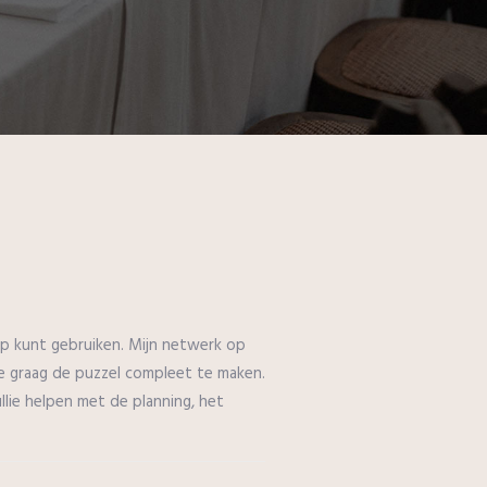
 hulp kunt gebruiken. Mijn netwerk op
lie graag de puzzel compleet te maken.
ullie helpen met de planning, het