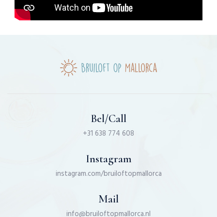
Bel/Call
+31 638 774 608
Instagram
instagram.com/bruiloftopmallorca
Mail
info@bruiloftopmallorca.nl